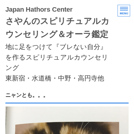
Japan Hathors Center
さやんのスピリチュアルカ
ウンセリング＆オーラ鑑定
地に足をつけて『ブレない自分』
を作るスピリチュアルカウンセリ
ング
東新宿・水道橋・中野・高円寺他
HOME
ニャンとも。。。
メニュー/料金
エキスパートクラス
スケジュール/アクセス