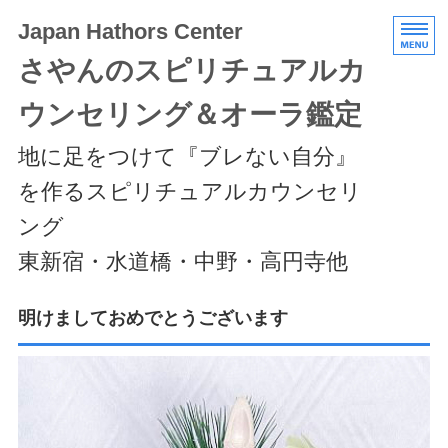
Japan Hathors Center
さやんのスピリチュアルカ
ウンセリング＆オーラ鑑定
地に足をつけて『ブレない自分』
を作るスピリチュアルカウンセリ
ング
東新宿・水道橋・中野・高円寺他
HOME
明けましておめでとうございます
メニュー/料金
エキスパートクラス
スケジュール/アクセス