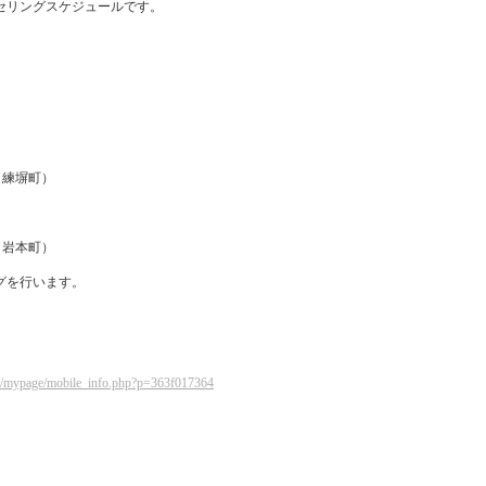
セリングスケジュールです。
（練塀町）
（岩本町）
グを行います。
.jp/mypage/mobile_info.php?p=363f017364