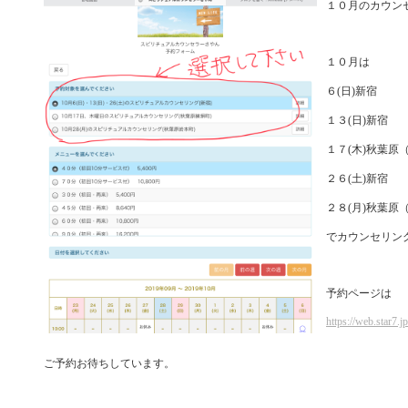
１０月のカウン
１０月は
６(日)新宿
１３(日)新宿
１７(木)秋葉原
２６(土)新宿
２８(月)秋葉原
でカウンセリン
予約ページは
https://web.star7
ご予約お待ちしています。