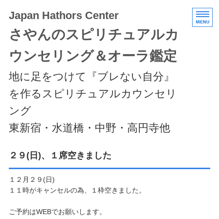
Japan Hathors Center
さやんのスピリチュアルカ
ウンセリング＆オーラ鑑定
地に足をつけて『ブレない自分』
を作るスピリチュアルカウンセリ
ング
東新宿・水道橋・中野・高円寺他
HOME
２９(日)、１席空きました
メニュー/料金
１２月２９(日)
１１時がキャンセルの為、１枠空きました。
エキスパートクラス
ご予約はWEBでお願いします。
スケジュール/アクセス