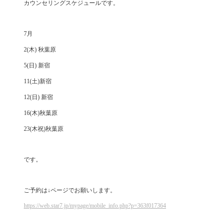
カウンセリングスケジュールです。
7月
2(木) 秋葉原
5(日) 新宿
11(土)新宿
12(日) 新宿
16(木)秋葉原
23(木祝)秋葉原
です。
ご予約は↓ページでお願いします。
https://web.star7.jp/mypage/mobile_info.php?p=363f017364