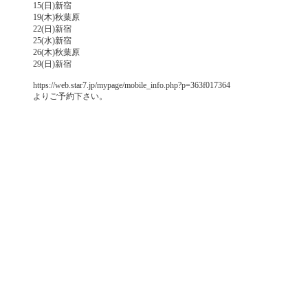
15(日)新宿
19(木)秋葉原
22(日)新宿
25(水)新宿
26(木)秋葉原
29(日)新宿
https://web.star7.jp/mypage/mobile_info.php?p=363f017364
よりご予約下さい。