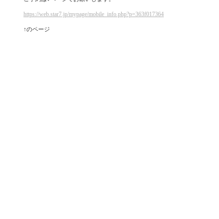
https://web.star7.jp/mypage/mobile_info.php?p=363f017364
↑のページ