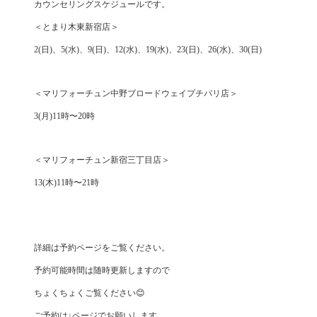
カウンセリングスケジュールです。
＜とまり木東新宿店＞
2(日)、5(水)、9(日)、12(水)、19(水)、23(日)、26(水)、30(日)
＜マリフォーチュン中野ブロードウェイプチパリ店＞
3(月)11時〜20時
＜マリフォーチュン新宿三丁目店＞
13(木)11時〜21時
詳細は予約ページをご覧ください。
予約可能時間は随時更新しますので
ちょくちょくご覧ください😊
ご予約は↓ページでお願いします。