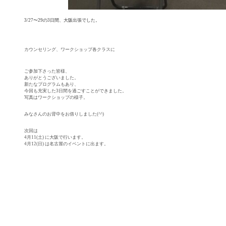
3/27〜29の3日間、大阪出張でした。
カウンセリング、ワークショップ各クラスに
ご参加下さった皆様、
ありがとうございました。
新たなプログラムもあり、
今回も充実した3日間を過ごすことができました。
写真はワークショップの様子。
みなさんのお背中をお借りしました(^^)
次回は
4月11(土) に大阪で行います。
4月12(日) は名古屋のイベントに出ます。