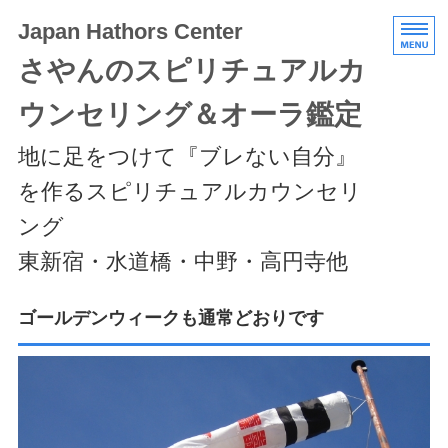
Japan Hathors Center
さやんのスピリチュアルカ
ウンセリング＆オーラ鑑定
地に足をつけて『ブレない自分』
を作るスピリチュアルカウンセリ
ング
東新宿・水道橋・中野・高円寺他
HOME
ゴールデンウィークも通常どおりです
メニュー/料金
エキスパートクラス
スケジュール/アクセス