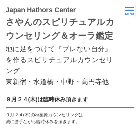
Japan Hathors Center
さやんのスピリチュアルカ
ウンセリング＆オーラ鑑定
地に足をつけて『ブレない自分』
を作るスピリチュアルカウンセリ
ング
東新宿・水道橋・中野・高円寺他
HOME
９月２４(木)は臨時休み頂きます
メニュー/料金
９月２４(木)の秋葉原カウンセリングは
誠に勝手ながら臨時休みを頂きます。
エキスパートクラス
スケジュール/アクセス