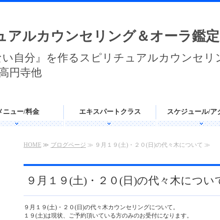
ュアルカウンセリング＆オーラ鑑定
ない自分』を作るスピリチュアルカウンセリ
高円寺他
メニュー/料金
エキスパートクラス
スケジュール/ア
HOME
≫
ブログページ
≫ ９月１９(土)・２０(日)の代々木について ≫
９月１９(土)・２０(日)の代々木につい
９月１９(土)・２０(日)の代々木カウンセリングについて。
１９(土)は現状、ご予約頂いている方のみのお受付になります。