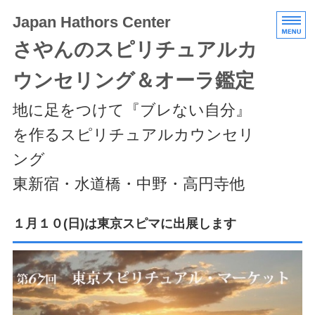
Japan Hathors Center
さやんのスピリチュアルカ
ウンセリング＆オーラ鑑定
地に足をつけて『ブレない自分』
を作るスピリチュアルカウンセリ
ング
東新宿・水道橋・中野・高円寺他
HOME
１月１０(日)は東京スピマに出展します
メニュー/料金
エキスパートクラス
スケジュール/アクセス