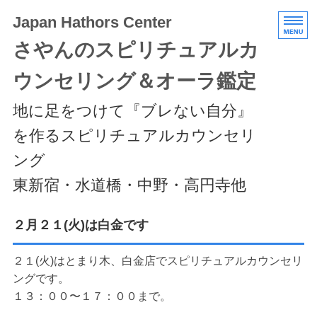
Japan Hathors Center
さやんのスピリチュアルカ
ウンセリング＆オーラ鑑定
地に足をつけて『ブレない自分』
を作るスピリチュアルカウンセリ
ング
東新宿・水道橋・中野・高円寺他
HOME
２月２１(火)は白金です
メニュー/料金
２１(火)はとまり木、白金店でスピリチュアルカウンセリ
ングです。
エキスパートクラス
１３：００〜１７：００まで。
スケジュール/アクセス