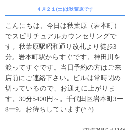
４月２１(土)は秋葉原です
こんにちは。今日は秋葉原（岩本町）
でスピリチュアルカウンセリングで
す。秋葉原駅昭和通り改札より徒歩
3
分。岩本町駅からすぐです。神田川を
渡ってすぐです。当日予約の方はご来
店前にご連絡下さい。ビルは常時閉め
切っているので、お迎えに上がりま
す。
30
分
5400
円～。千代田区岩本町
3
ー
8
ー
9
。お待ちしています(
^ ^
)
2018年04月21日 10:49