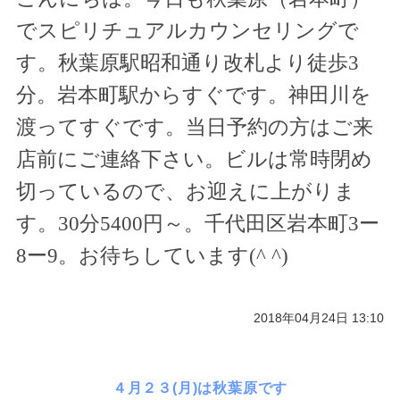
でスピリチュアルカウンセリングで
す。秋葉原駅昭和通り改札より徒歩
3
分。岩本町駅からすぐです。神田川を
渡ってすぐです。当日予約の方はご来
店前にご連絡下さい。ビルは常時閉め
切っているので、お迎えに上がりま
す。
30
分
5400
円～。千代田区岩本町
3
ー
8
ー
9
。お待ちしています(
^ ^
)
2018年04月24日 13:10
４月２３(月)は秋葉原です