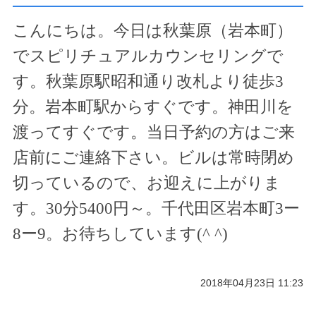
こんにちは。今日は秋葉原（岩本町）
でスピリチュアルカウンセリングで
す。秋葉原駅昭和通り改札より徒歩
3
分。岩本町駅からすぐです。神田川を
渡ってすぐです。当日予約の方はご来
店前にご連絡下さい。ビルは常時閉め
切っているので、お迎えに上がりま
す。
30
分
5400
円～。千代田区岩本町
3
ー
8
ー
9
。お待ちしています(
^ ^
)
2018年04月23日 11:23