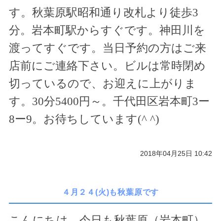
す。秋葉原駅昭和通り改札より徒歩
3
分。岩本町駅からすぐです。神田川を
渡ってすぐです。当日予約の方はご来
店前にご連絡下さい。ビルは常時閉め
切っているので、お迎えに上がりま
す。
30
分
5400
円～。千代田区岩本町
3
ー
8
ー
9
。お待ちしています(
^ ^
)
2018年04月25日 10:42
４月２４(火)も秋葉原です
こんにちは。今日も秋葉原（岩本町）