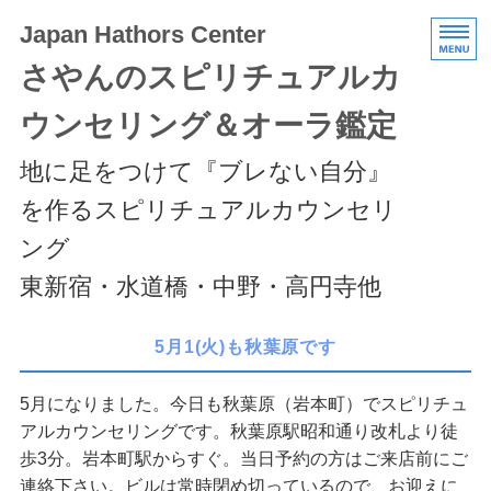
Japan Hathors Center
さやんのスピリチュアルカ
ウンセリング＆オーラ鑑定
地に足をつけて『ブレない自分』
を作るスピリチュアルカウンセリ
ング
東新宿・水道橋・中野・高円寺他
HOME
5月1(火)も秋葉原です
メニュー/料金
5月になりました。今日も秋葉原（岩本町）でスピリチュ
アルカウンセリングです。秋葉原駅昭和通り改札より徒
エキスパートクラス
歩3分。岩本町駅からすぐ。当日予約の方はご来店前にご
スケジュール/アクセス
連絡下さい。ビルは常時閉め切っているので、お迎えに