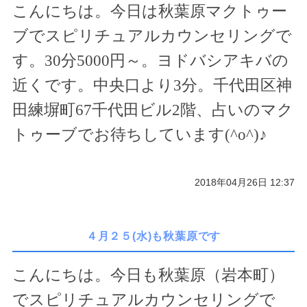
こんにちは。今日は秋葉原マクトゥー
ブでスピリチュアルカウンセリングで
す。
30
分
5000
円～。ヨドバシアキバの
近くです。中央口より
3
分。千代田区神
田練塀町
67
千代田ビル
2
階、占いのマク
トゥーブでお待ちしています(
^o^
)
♪
2018年04月26日 12:37
４月２５(水)も秋葉原です
こんにちは。今日も秋葉原（岩本町）
でスピリチュアルカウンセリングで