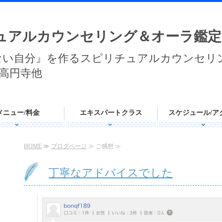
ュアルカウンセリング＆オーラ鑑定
ない自分』を作るスピリチュアルカウンセリ
高円寺他
メニュー/料金
エキスパートクラス
スケジュール/ア
HOME
≫
ブログページ
≫ ご感想 ≫
丁寧なアドバイスでした