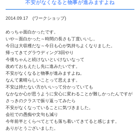
不安がなくなると物事が進みますよね
2014.09.17 (ワークショップ)
めっちゃ面白かったです。
いや～面白かった～時間の長さも丁度いいし。
今日は大収穫だな～
今日も心が気持ちよくなりました。
帰ってきてグラウディング3回やり
今後ちゃんと続けないといけな
いなって
改めておもえたし先に進みたいです。
不安がなくなると物事が進みますよね。
なんて素晴らしいことって思えます。
不安は持たない方がいいって分かっていても
なかなか心が思うよう
に安心に変わることが難しかったんですが
さっきのクラスで振り返
ってみたら
不安がなくなっていることに気づきました。
会社での愚痴や文句も減り
今年前半とくらべてとても落ち着いてき
てると感じます。
ありがとうございました。