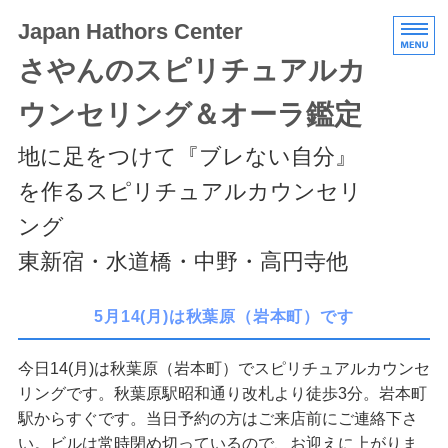
Japan Hathors Center
さやんのスピリチュアルカ
ウンセリング＆オーラ鑑定
地に足をつけて『ブレない自分』
を作るスピリチュアルカウンセリ
ング
東新宿・水道橋・中野・高円寺他
HOME
5月14(月)は秋葉原（岩本町）です
メニュー/料金
今日14(月)は秋葉原（岩本町）でスピリチュアルカウンセ
リングです。秋葉原駅昭和通り改札より徒歩3分。岩本町
エキスパートクラス
駅からすぐです。当日予約の方はご来店前にご連絡下さ
スケジュール/アクセス
い。ビルは常時閉め切っているので、お迎えに上がりま