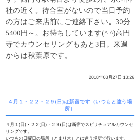
社の近く。待合室がないので当日予約
ご予約/お問い合わせ
の方はご来店前にご連絡下さい。
30
分
5400
円～。お待ちしています(
^ ^
)高円
寺でカウンセリングもあと
3
日。来週
からは秋葉原です。
2018年03月27日 13:26
４月１・２２・２９(日)は新宿です（いつもと違う場
所）
４月１(日)・２２(日)・２９(日)は新宿でスピリチュアルカウンセ
リングです。
いつもの日曜日の場所（とまり木）とは違う場所で行います。