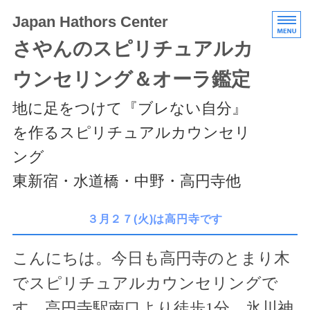
Japan Hathors Center
さやんのスピリチュアルカ
ウンセリング＆オーラ鑑定
地に足をつけて『ブレない自分』
を作るスピリチュアルカウンセリ
ング
東新宿・水道橋・中野・高円寺他
HOME
３月２７(火)は高円寺です
メニュー/料金
こんにちは。今日も高円寺のとまり木
エキスパートクラス
でスピリチュアルカウンセリングで
スケジュール/アクセス
す。高円寺駅南口より徒歩
1
分。氷川神