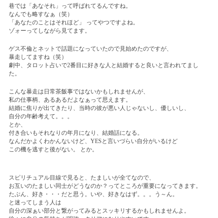
巷では「あなそれ」って呼ばれてるんですね。
なんでも略すなぁ（笑）
「あなたのことはそれほど」
ってやつですよね。
ゾォーってしながら見てます。
ゲス不倫とネットで話題になっていたので見始めたのですが、
暴走してますね（笑）
劇中、タロット占いで
2
番目に好きな人と結婚すると良いと言われてまし
た。
こんな暴走は日常茶飯事ではないかもしれませんが、
私の仕事柄、あるあるだよなぁって思えます。
結婚に焦りが出てきたり、当時の彼が悪い人じゃないし、優しいし、
自分の年齢考えて。。。
とか、
付き合いもそれなりの年月になり、結婚話になる。
なんだかよくわかんないけど、
YES
と言いづらい自分がいるけど
この機を逃すと後がない。
とか。
スピリチュアル目線で見ると、たましいが全てなので、
お互いのたましい同士がどうなのか？ってところが重要になってきます。
たぶん、好き・・・だと思う。いや、好きなはず。。。う～ん。
と迷ってしまう人は
自分の深ぁい部分と繋がってみるとスッキリするかもしれませんよ。