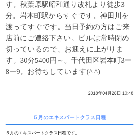
す。秋葉原駅昭和通り改札より徒歩
3
分。岩本町駅からすぐです。神田川を
渡ってすぐです。当日予約の方はご来
店前にご連絡下さい。ビルは常時閉め
切っているので、お迎えに上がりま
す。
30
分
5400
円～。千代田区岩本町
3
ー
8
ー
9
。お待ちしています(
^ ^
)
2018年04月28日 10:48
５月のエキスパートクラス日程
５月のエキスパートクラス日程です。