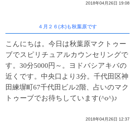
2018年04月26日 19:08
４月２６(木)も秋葉原です
こんにちは。今日は秋葉原マクトゥー
ブでスピリチュアルカウンセリングで
す。
30
分
5000
円～。ヨドバシアキバの
近くです。中央口より
3
分。千代田区神
田練塀町
67
千代田ビル
2
階、占いのマク
トゥーブでお待ちしています(
^o^
)
♪
2018年04月26日 12:37