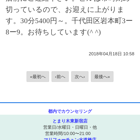
切っているので、お迎えに上がりま
す。
30
分
5400
円～。千代田区岩本町
3
ー
8
ー
9
。お待ちしています(
^ ^
)
2018年04月18日 10:58
«最初へ
‹前へ
次へ›
最後へ»
都内でカウンセリング
とまり木東新宿店
営業日/水曜日・日曜日・他
営業時間/10:00〜21:00
マリフォーチュン水道橋店