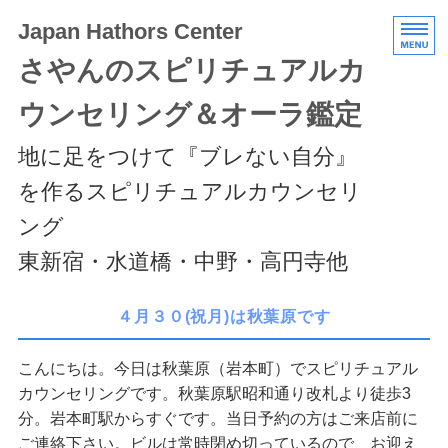
Japan Hathors Center
さやんのスピリチュアルカ
ウンセリング＆オーラ鑑定
地に足をつけて『ブレない自分』
を作るスピリチュアルカウンセリ
ング
東新宿・水道橋・中野・高円寺他
HOME
４月３０(祝月)は秋葉原です
メニュー/料金
こんにちは。今日は秋葉原（岩本町）でスピリチュアル
カウンセリングです。秋葉原駅昭和通り改札より徒歩3
エキスパートクラス
分。岩本町駅からすぐです。当日予約の方はご来店前に
スケジュール/アクセス
ご連絡下さい。ビルは常時閉め切っているので、お迎え