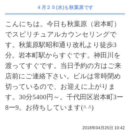
４月２５(水)も秋葉原です
こんにちは。今日も秋葉原（岩本町）
でスピリチュアルカウンセリングで
す。秋葉原駅昭和通り改札より徒歩
3
分。岩本町駅からすぐです。神田川を
渡ってすぐです。当日予約の方はご来
店前にご連絡下さい。ビルは常時閉め
切っているので、お迎えに上がりま
す。
30
分
5400
円～。千代田区岩本町
3
ー
8
ー
9
。お待ちしています(
^ ^
)
2018年04月25日 10:42