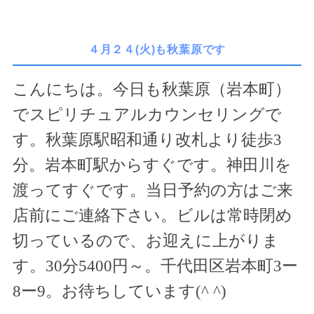
４月２４(火)も秋葉原です
こんにちは。今日も秋葉原（岩本町）
でスピリチュアルカウンセリングで
す。秋葉原駅昭和通り改札より徒歩
3
分。岩本町駅からすぐです。神田川を
渡ってすぐです。当日予約の方はご来
店前にご連絡下さい。ビルは常時閉め
切っているので、お迎えに上がりま
す。
30
分
5400
円～。千代田区岩本町
3
ー
8
ー
9
。お待ちしています(
^ ^
)