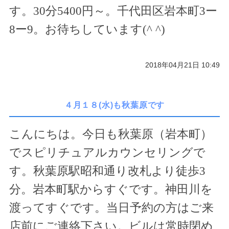
す。
30
分
5400
円～。千代田区岩本町
3
ー
8
ー
9
。お待ちしています(
^ ^
)
2018年04月21日 10:49
４月１８(水)も秋葉原です
こんにちは。今日も秋葉原（岩本町）
でスピリチュアルカウンセリングで
す。秋葉原駅昭和通り改札より徒歩
3
分。岩本町駅からすぐです。神田川を
渡ってすぐです。当日予約の方はご来
店前にご連絡下さい。ビルは常時閉め