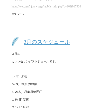
https://web.star7.jp/mypage/mobile_info.php?p=363f017364
↑のページ
3月のスケジュール
３月の
カウンセリングスケジュールです。
１(日) 新宿
５(木) 秋葉原練塀町
１２(木) 秋葉原練塀町
１５(日) 新宿
２１(土) 新宿