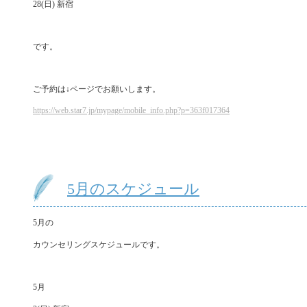
28(日) 新宿
です。
ご予約は↓ページでお願いします。
https://web.star7.jp/mypage/mobile_info.php?p=363f017364
5月のスケジュール
5月の
カウンセリングスケジュールです。
5月