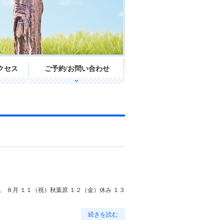
クセス
ご予約/お問い合わせ
 ８月 １１（祝）秋葉原 １２（金）休み １３
続きを読む