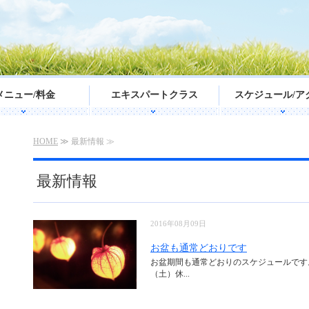
メニュー/料金
エキスパートクラス
スケジュール/ア
HOME
≫ 最新情報 ≫
最新情報
2016年08月09日
お盆も通常どおりです
お盆期間も通常どおりのスケジュールです。
（土）休...