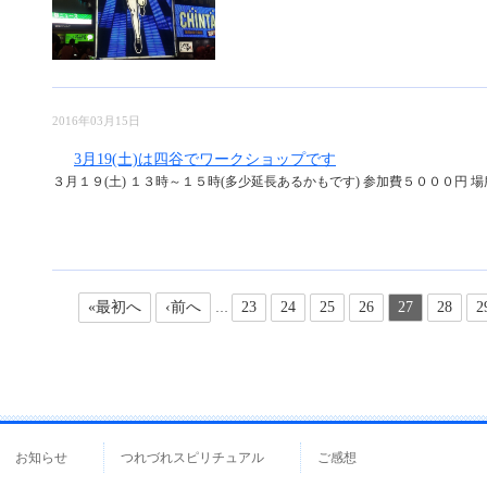
2016年03月15日
3月19(土)は四谷でワークショップです
３月１９(土) １３時～１５時(多少延長あるかもです) 参加費５０００円 場所
«最初へ
‹前へ
23
24
25
26
27
28
2
…
お知らせ
つれづれスピリチュアル
ご感想