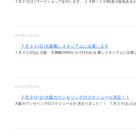
７月２３(土) ワークショップを行います。 １３時～１５時(多少延長あるかも
2016年07月04日
７月３１(日)大阪癒しスタジアムに出展します
７月３１(日)は 大阪、天満橋OMMビルで行われる 癒しスタジアムに出展し
2016年07月04日
７月３０(土)大阪カウンセリングのスケジュール決定！！
大阪カウンセリングのスケジュールが 決まりました！！ ７月３０(土) 心斎橋