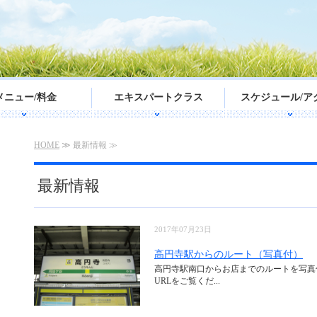
メニュー/料金
エキスパートクラス
スケジュール/ア
HOME
≫ 最新情報 ≫
最新情報
2017年07月23日
高円寺駅からのルート（写真付）
高円寺駅南口からお店までのルートを写真
URLをご覧くだ...