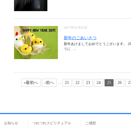
2017年01月02日
新年のごあいさつ
新年あけましておめでとうございます。 2
うに ...
«最初へ
‹前へ
21
22
23
24
25
26
2
…
お知らせ
つれづれスピリチュアル
ご感想