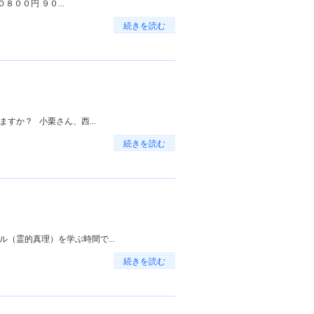
００円 ９０...
続きを読む
すか？ 小栗さん、西...
続きを読む
（霊的真理）を学ぶ時間で...
続きを読む