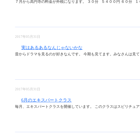
７月から高円寺の料金が外税になります。 ３０分 ５４００円 ６０分 １０８
2017年05月31日
実はあるあるなんじゃないかな
昔からドラマを見るのが好きなんです。 今期も見てます。みなさんは見てま
2017年05月31日
6月のエキスパートクラス
毎月、エキスパートクラスを開催しています。 このクラスはスピリチュアル